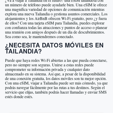
¿Va a viajar a Tailandia en el futuro? una eSIM tailandesa con
un número de teléfono puede ayudarle bien. Una eSIM le ofrece
una magnífica variedad de opciones de comunicación mientras
explora una nueva Tailandia o gestiona asuntos comerciales. Los
alojamientos y los AirBnB ofrecen Wi-Fi gratuito, pero ¿y fuera
de ellos? Con una tarjeta eSIM para Tailandia, puedes explorar
con confianza todas las atracciones y puntos de acceso o planear
una reunión con amigos después de un día de descubrimientos.
Sea como sea, le mantendremos conectado.
¿NECESITA DATOS MÓVILES EN
TAILANDIA?
Puede que haya redes Wi-Fi abiertas a las que pueda conectarse,
pero no siempre son seguras. Unirse a estas redes puede
comprometer su información privada y cualquier dato
almacenado en su sistema. Así que, a pesar de la disponibilidad
de una conexión gratuita, los datos móviles son tu mejor opción.
Con una eSIM, viajar a Tailandia puede ser más cómodo, ya que
podrás navegar fácilmente por las rutas a tus destinos. Según el
servicio que elijas, también podrás hacer llamadas y enviar SMS
estés donde estés.